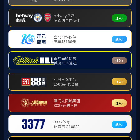
课程建设
创新实验班
教学动态
实习实训
首页
>
旗下产业
>
实习实训
教育实习基地
共1条记录
1/1页
首页
上一页
下一页