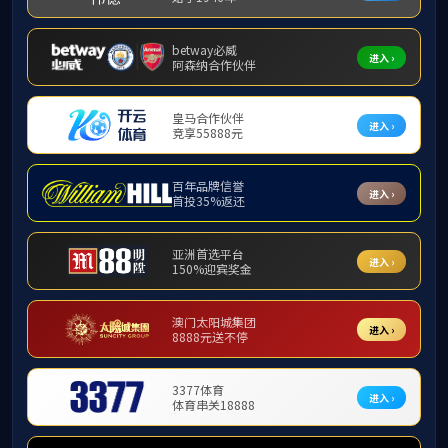
学术型研究生
全日制专业硕士
公师教育硕士
招生
培养
授位
相关下载