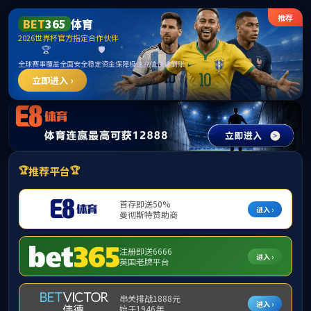
中国·
首页
公司总览
党的建设
旗下产
学科与研究生
团队建设
博士后流动站