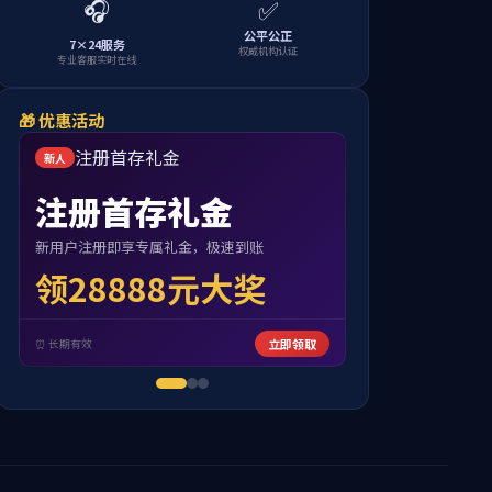
2018-04-09
2018-04-09
2018-04-09
2018-04-09