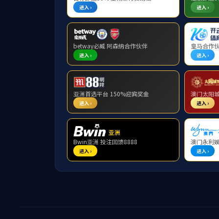
活动掠影
多彩生活