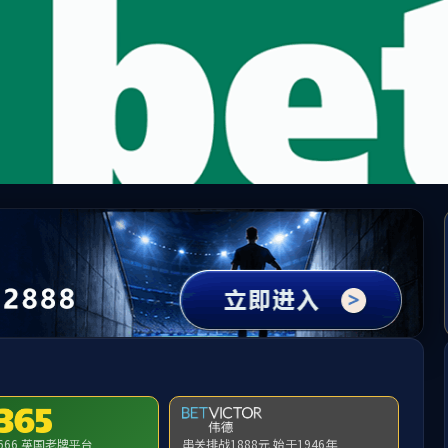
中国·PA(集团)股份有限公司-官方网
旗下产业
学科与研究生
科学研究
员工工作
首页
>
职工之家
>
教代会工作
pa集团官网入口第三届教代会学院正式代表名单
公司第四届教代会代表名单