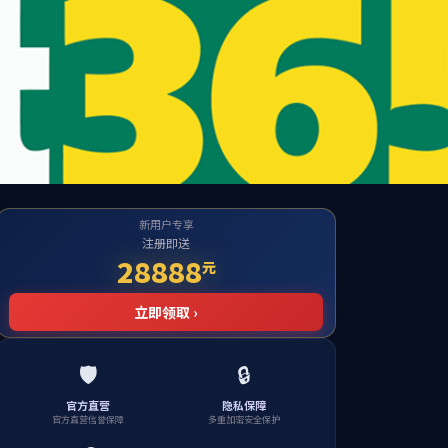
站
实验室建设
社会服务
职工之家
2018-04-10
2018-04-09