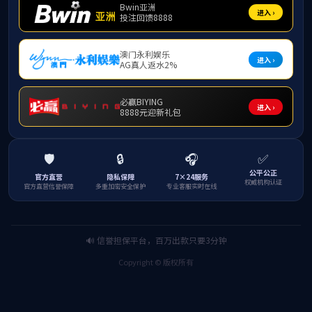
首页
>
公司总览
>
历史沿革
历史沿革
共1条记录
1/1页
首页
上一页
下一页