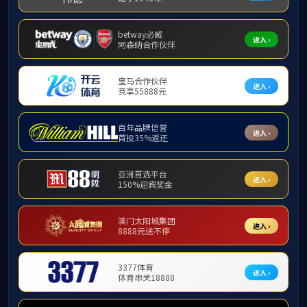
院徽院训
现任领导
历届领导
内设机构
团队队伍
各项荣誉
发展大事记
员工工作