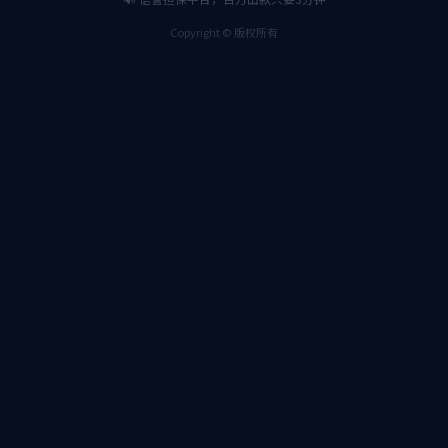
津贴问题。2019年9月至2022年5月，马某某擅自给
违反了《新时代高校教师职业行为十项准则》第九项规定
行规定》《教育部关于高校教师师德失范行为处理的指导
降级、专业技术岗位等级由三级降至四级等处分，对其违
记进行诫勉谈话。
教师徐某某收受礼品礼金问题。2021年至2022年期
代中小学教师职业行为十项准则》第九项规定。根据《中
规定，给予徐某某记过处分，三年内不涨工资、不晋级、不评
调离学校。对所在公司党支部书记进行诫勉谈话，给予董
教师张某不雅行为问题。2021年8月，张某拍摄并在
职业行为十项准则》第六项规定。根据《中国共产党纪律
校教师师德失范行为处理的指导意见》等相关规定，给予