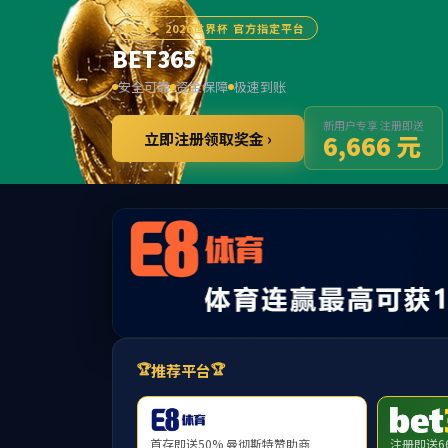
首页
公司总览
党的建设
首页
>
党的建设
>
党风廉政
> 正文
教育部公