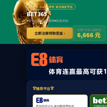
首页
公司总览
党的建设
首页
>
员工工作
>
班团风采
> 正文