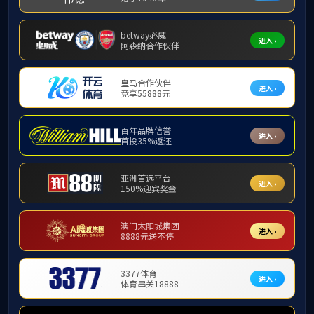
校《关于举办pa集团官网入口第
教师教学创新比赛。比赛由游霄鹏
各教研室（实验中心）对此次
院级比赛，其中教授3人、副教授
赛教师授课逻辑清晰、课件设计新