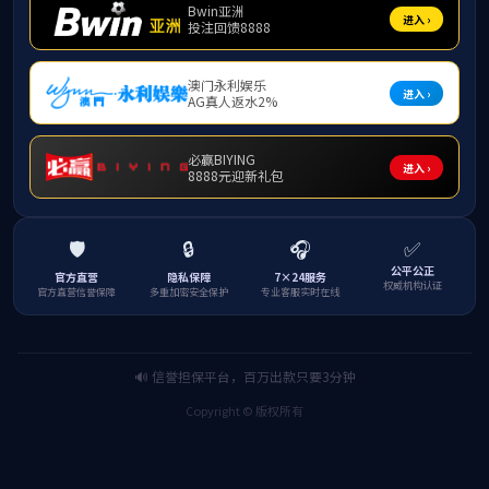
经评委综合评定，王龙军老师
成荣、孟祥申、刘南舒、陈家骏六
本次比赛不仅是教师教学技艺
充分展现了学院教师扎实的教学功
重视教学、钻研教学、改革教学的
学创新与实践，共同推动育人工作