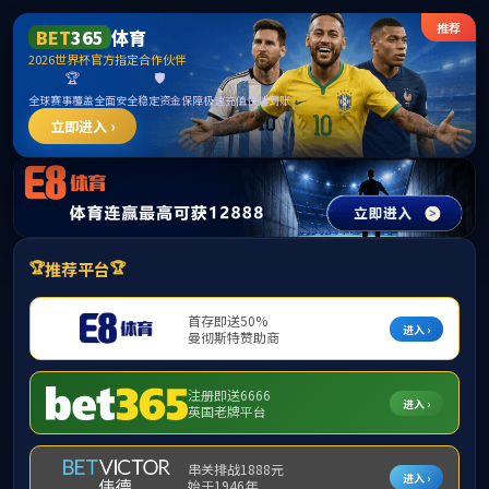
中国·
首页
公司总览
党的建设
旗下产
首页
>
首页栏目
>
快速导航
>
信息公开
>
【公示】关