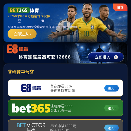
中国·
首页
公司总览
党的建设
旗下产
首页
>
首页栏目
>
快速导航
>
信息公开
>
【公示】关