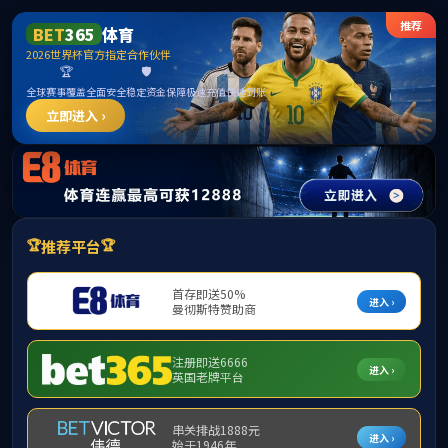
中国·
首页
公司总览
党的建设
旗下产
首页
>
学科与研究生
>
全日制专业硕士
>
pa集团官网入