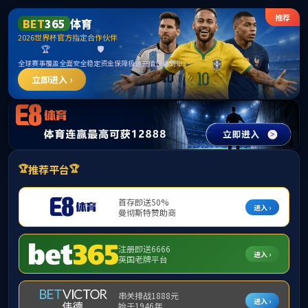
中国·
首页
公司总览
党的建设
旗下产
首页
>
旗下产业
>
教学动态
> 正文
根据教务处本科教学检查工作的