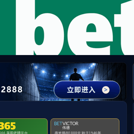
中国·PA(集团)股份有限公司-官方网
旗下产业
学科与研究生
科学研究
员工工作
首页
>
员工工作
>
班团风采
公司“尚学杯”学术科技文化节简介
公司老员工涯规划演说大赛、模拟招聘大赛简介