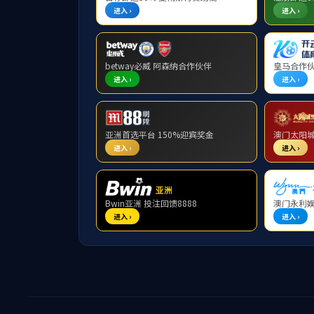
院徽院训
现任领导
历届领导
内设机构
团队队伍
各项荣誉
发展大事记
员工工作