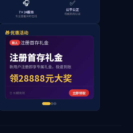
2017-12-06
2017-12-06
2017-12-06
2017-12-06
2017-12-06
2017-12-06
2017-12-06
2017-12-06