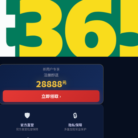
站
实验室建设
社会服务
职工之家
2017-12-06
2017-12-06