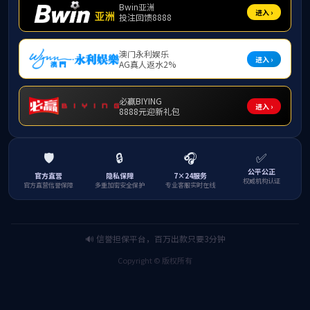
员工风采
历届员工
员工捐赠
员工活动
首页
>
公司总览
>
员工工作
戴 科
李 强