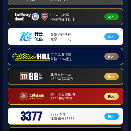
院徽院训
现任领导
历届领导
内设机构
团队队伍
各项荣誉
发展大事记
员工工作