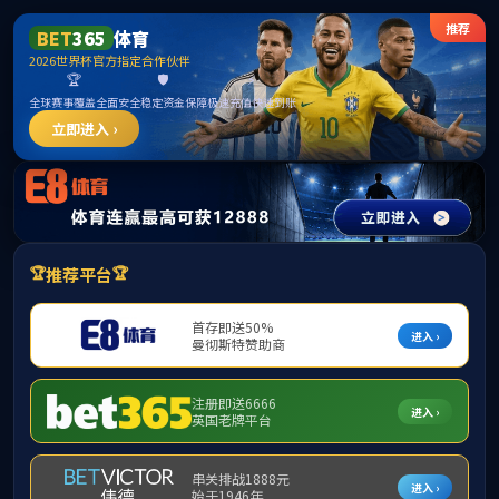
中国·
首页
公司总览
党的建设
旗下产
公司总览
pa集团官方网站简介
历史沿革